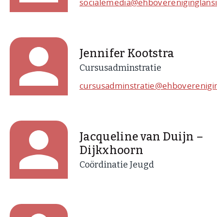
socialemedia@ehbovereniginglansi
Jennifer Kootstra
Cursusadminstratie
cursusadminstratie@ehboverenigin
Jacqueline van Duijn –
Dijkxhoorn
Coördinatie Jeugd