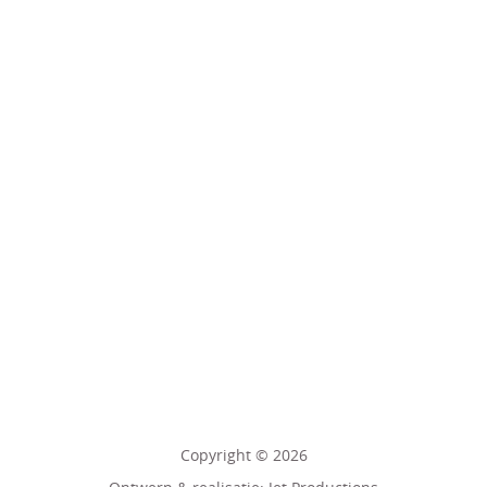
EHBO Vereniging Lansingerland is een actieve vereniging
met voornamelijk leden uit Berkel en Rodenrijs en
Bergschenhoek.
Postbus 9
2660 AA Bergschenhoek
info@ehbovereniginglansingerland.nl
www.ehbovereniginglansingerland.nl
ANBI
Privacyreglement
Copyright © 2026